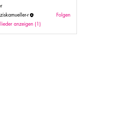
er
nziskamueller-r
Folgen
mueller-r
glieder anzeigen (1)