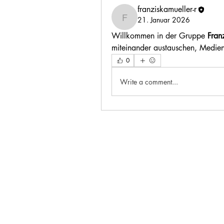
franziskamueller-r
21. Januar 2026
franziskamueller-r
Willkommen in der Gruppe 
Fran
miteinander austauschen, Medien 
0
Write a comment...