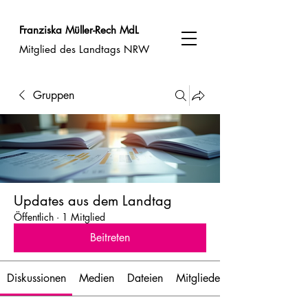
Franziska Müller-Rech MdL
Mitglied des Landtags NRW
Gruppen
Updates aus dem Landtag
Öffentlich
·
1 Mitglied
Beitreten
Diskussionen
Medien
Dateien
Mitglieder