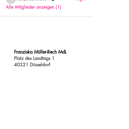
franziskamueller-r
Alle Mitglieder anzeigen (1)
Franziska Müller-Rech MdL
​Platz des Landtags 1
40221 Düsseldorf​
franziska.mueller-
rech@landtag.nrw.de