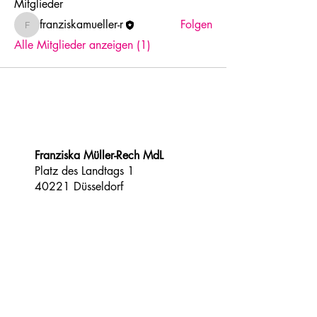
Mitglieder
franziskamueller-r
Folgen
franziskamueller-r
Alle Mitglieder anzeigen (1)
Franziska Müller-Rech MdL
​Platz des Landtags 1
40221 Düsseldorf​
franziska.mueller-
rech@landtag.nrw.de